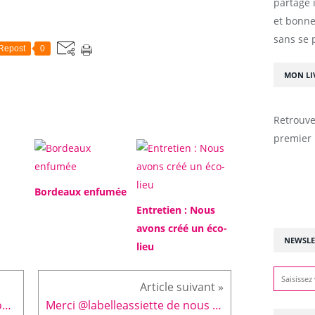
partage 
et bonne
sans se 
Repost
0
MON LI
Retrouve
premier 
Bordeaux enfumée
Entretien : Nous
avons créé un éco-
NEWSLE
lieu
Copine du jour sauvée de la noyade ! #grenouille #frog #friend
Merci @labelleassiette de nous avoir permis de tester le concept de chef à domicile. Une excellente soirée comme au restaurant mais à la maison !