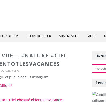
ET SA RÉGION
COUPS DE COEUR
ALIMENTATION
MODE
M
VUE... #NATURE #CIEL
RECHER
IENTOTLESVACANCES
22 JUILLET 2018
irl et publié depuis Instagram
À PROP
CdBq-d/
Militant