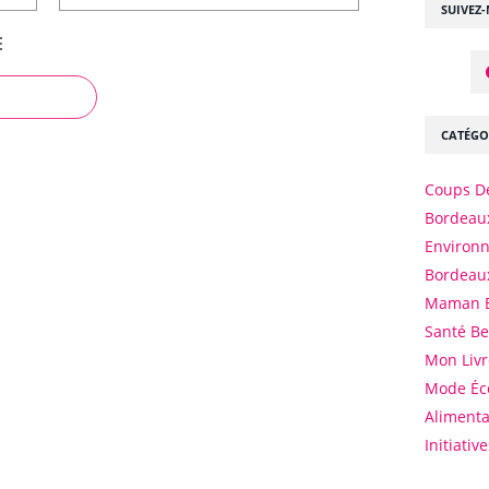
SUIVEZ
E
CATÉGO
Coups D
Bordeaux
Environ
Bordeau
Maman 
Santé B
Mon Livr
Mode Éc
Alimenta
Initiativ