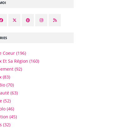
-MOI
RIES
e Coeur
(196)
 Et Sa Région
(160)
nement
(92)
x
(83)
Bio
(70)
eauté
(63)
e
(52)
olo
(46)
tion
(45)
es
(32)