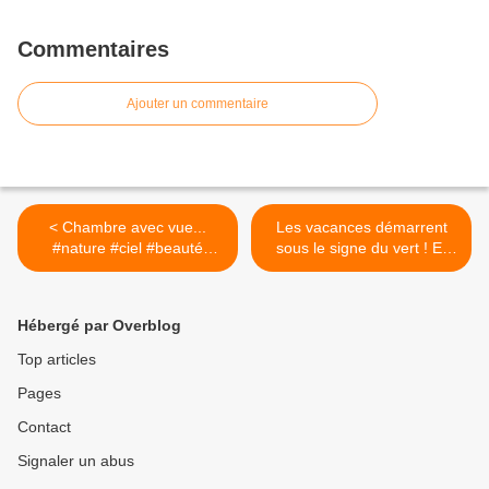
Commentaires
Ajouter un commentaire
< Chambre avec vue...
Les vacances démarrent
#nature #ciel #beauté
sous le signe du vert ! Et
#bientotlesvacances
vive la mare dans le jardin
pour observer les
grenouilles et les libellules...
Hébergé par Overblog
>
Top articles
Pages
Contact
Signaler un abus