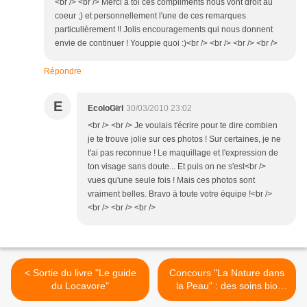
<br /> <br /> Merci à toi ces compliments nous vont droit au
coeur ;) et personnellement l'une de ces remarques
particulièrement !! Jolis encouragements qui nous donnent
envie de continuer ! Youppie quoi :)<br /> <br /> <br /> <br />
Répondre
E
EcoloGirl
30/03/2010 23:02
<br /> <br /> Je voulais t'écrire pour te dire combien
je te trouve jolie sur ces photos ! Sur certaines, je ne
t'ai pas reconnue ! Le maquillage et l'expression de
ton visage sans doute... Et puis on ne s'est<br />
vues qu'une seule fois ! Mais ces photos sont
vraiment belles. Bravo à toute votre équipe !<br />
<br /> <br /> <br />
< Sortie du livre "Le guide
Concours "La Nature dans
du Locavore"
la Peau" : des soins bio
Esenka à gagner ! >