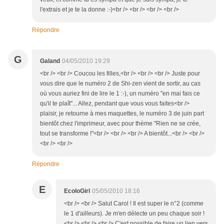
l'extrais et je te la donne :-)<br /> <br /> <br /> <br />
Répondre
G
Galand
04/05/2010 19:29
<br /> <br /> Coucou les filles,<br /> <br /> <br /> Juste pour
vous dire que le numéro 2 de Shi-zen vient de sortir, au cas
où vous auriez fini de lire le 1 :-), un numéro "en mai fais ce
qu'il te plaît"... Allez, pendant que vous vous faites<br />
plaisir, je retourne à mes maquettes, le numéro 3 de juin part
bientôt chez l'imprimeur, avec pour thème "Rien ne se crée,
tout se transforme !"<br /> <br /> <br /> A bientôt...<br /> <br />
<br /> <br />
Répondre
E
EcoloGirl
05/05/2010 18:16
<br /> <br /> Salut Carol ! Il est super le n°2 (comme
le 1 d'ailleurs). Je m'en délecte un peu chaque soir !
<br /> <br /> <br /> C'est possible de faire un lien vers