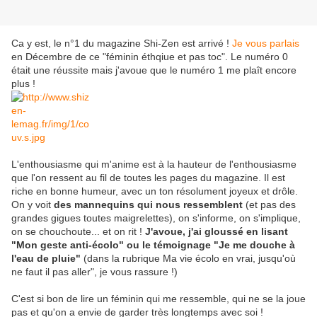
Ca y est, le n°1 du magazine Shi-Zen est arrivé !
Je vous parlais
en Décembre de ce "féminin éthqiue et pas toc". Le numéro 0
était une réussite mais j'avoue que le numéro 1 me plaît encore
plus !
L'enthousiasme qui m'anime est à la hauteur de l'enthousiasme
que l'on ressent au fil de toutes les pages du magazine. Il est
riche en bonne humeur, avec un ton résolument joyeux et drôle.
On y voit
des mannequins qui nous ressemblent
(et pas des
grandes gigues toutes maigrelettes), on s'informe, on s'implique,
on se chouchoute... et on rit !
J'avoue, j'ai gloussé en lisant
"Mon geste anti-écolo" ou le témoignage "Je me douche à
l'eau de pluie"
(dans la rubrique Ma vie écolo en vrai, jusqu'où
ne faut il pas aller", je vous rassure !)
C'est si bon de lire un féminin qui me ressemble, qui ne se la joue
pas et qu'on a envie de garder très longtemps avec soi !