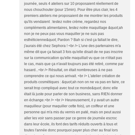
journée, seuls 4 ateliers sur 10 proposaient réellement de
nous chouchouter (pour 15min). Pour être plus clair, les 4
premiers ateliers me proposaient de me montrer les produits
qu'ils vendaient : testez notre crème, regardez nos
compléments alimentaires, testez notre maquillage &quot;ah
non je ne peux pas vous maquiller je ne suis pas
esthéticienne&quot; Pardon ? Bah si c'est ça fallait le dire,
j'aurais été chez Sephora ! <br /> L'une des partenaires m'a
même dit que ça faisait 3 fois qu'elle disait de ne pas inscrire
sur la communication qu'elle maquillait vu que ce n'était pas
le cas, mais que ça n'avait toujours pas été retiré, comme par
hasard...<br /> Résultat, on était nombreuses à ne pas
comprendre ce qui nous arrivait. <br /> L'atelier création de
produits cosmétiques : &quot;ah non on ne va pas en faire, ce
serait trop compliqué avec tout ce monde&quot; donc elle
était là juste pour parler de son business, sans RIEN donner
en échange.<br /> <br /> Heureusement, il y avait un autre
maquilleur (pour maquiller cette fois), un coiffeur et une
personne qui m'a mis du vernis en paté, mais on peut aussi
aller les voir sans passer par ce genre de journée escroc
dans leur école, ils font des tarifs réduits ouverts à tous et
toutes l'année donc pourquoi payer plus cher au final lors