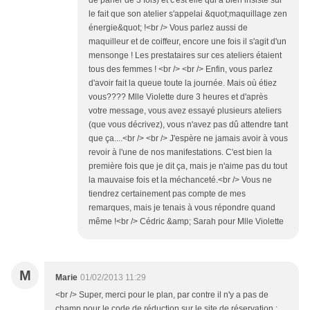
de parler de 3 fois) et c'est elle qui a bien insisté sur
le fait que son atelier s'appelai &quot;maquillage zen
énergie&quot; !<br /> Vous parlez aussi de
maquilleur et de coiffeur, encore une fois il s'agit d'un
mensonge ! Les prestataires sur ces ateliers étaient
tous des femmes ! <br /> <br /> Enfin, vous parlez
d'avoir fait la queue toute la journée. Mais où étiez
vous???? Mlle Violette dure 3 heures et d'après
votre message, vous avez essayé plusieurs ateliers
(que vous décrivez), vous n'avez pas dû attendre tant
que ça....<br /> <br /> J'espère ne jamais avoir à vous
revoir à l'une de nos manifestations. C'est bien la
première fois que je dit ça, mais je n'aime pas du tout
la mauvaise fois et la méchanceté.<br /> Vous ne
tiendrez certainement pas compte de mes
remarques, mais je tenais à vous répondre quand
même !<br /> Cédric &amp; Sarah pour Mlle Violette
M
Marie
01/02/2013 11:29
<br /> Super, merci pour le plan, par contre il n'y a pas de
champ pour le code de réduction sur le site de réservation :