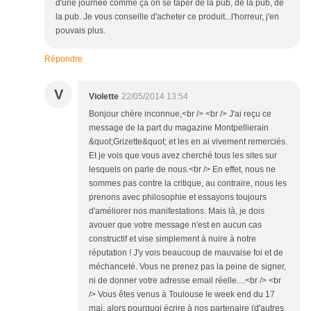
d'une journée comme ça on se taper de la pub, de la pub, de
la pub. Je vous conseille d'acheter ce produit...l'horreur, j'en
pouvais plus.
Répondre
V
Violette
22/05/2014 13:54
Bonjour chère inconnue,<br /> <br /> J'ai reçu ce
message de la part du magazine Montpellierain
&quot;Grizette&quot; et les en ai vivement remerciés.
Et je vois que vous avez cherché tous les sites sur
lesquels on parle de nous.<br /> En effet, nous ne
sommes pas contre la critique, au contraire, nous les
prenons avec philosophie et essayons toujours
d'améliorer nos manifestations. Mais là, je dois
avouer que votre message n'est en aucun cas
constructif et vise simplement à nuire à notre
réputation ! J'y vois beaucoup de mauvaise foi et de
méchanceté. Vous ne prenez pas la peine de signer,
ni de donner votre adresse email réelle....<br /> <br
/> Vous êtes venus à Toulouse le week end du 17
mai, alors pourquoi écrire à nos partenaire (d'autres