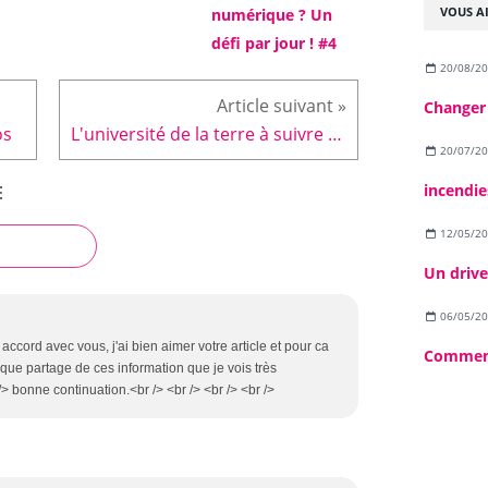
VOUS AI
numérique ? Un
défi par jour ! #4
20/08/2
Changer
os
L'université de la terre à suivre en direct sur Ecolo info !
20/07/2
incendie
E
12/05/2
06/05/2
 accord avec vous, j'ai bien aimer votre article et pour ca
que partage de ces information que je vois très
/> bonne continuation.<br /> <br /> <br /> <br />