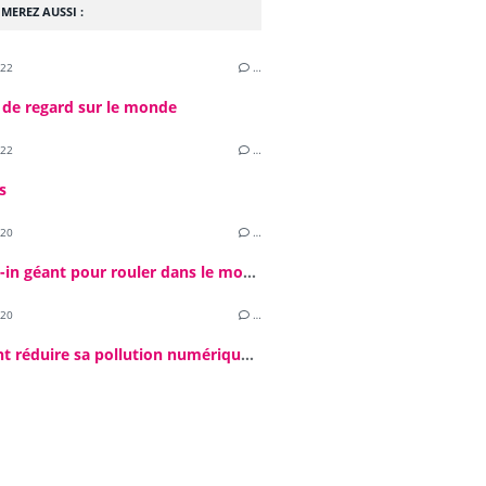
MEREZ AUSSI :
022
…
 de regard sur le monde
022
…
s
020
…
Un drive-in géant pour rouler dans le monde d'après ?
020
…
Comment réduire sa pollution numérique ? Un défi par jour ! #4