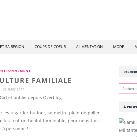
ET SA RÉGION
COUPS DE COEUR
ALIMENTATION
MODE
M
NVIRONNEMENT
RECHER
CULTURE FAMILIALE
29 MARS 2011
Girl et publié depuis Overblog
À PROP
ore les regarder butiner, se mettre plein de pollen
'elles font un boulot formidable, pour nous tous,
 à personne !
Militant