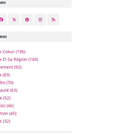
-MOI
RIES
e Coeur
(196)
 Et Sa Région
(160)
nement
(92)
x
(83)
Bio
(70)
eauté
(63)
e
(52)
olo
(46)
tion
(45)
es
(32)