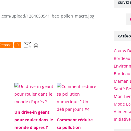
SUIVEZ
CATÉGO
Repost
0
Coups D
Bordeaux
Environ
Bordeau
Maman 
Santé B
Mon Livr
Mode Éc
Alimenta
Un drive-in géant
Initiativ
pour rouler dans le
Comment réduire
monde d'après ?
sa pollution