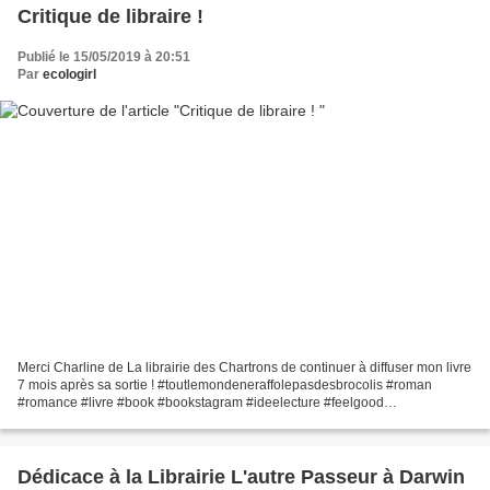
Critique de libraire !
Publié le 15/05/2019 à 20:51
Par
ecologirl
Merci Charline de La librairie des Chartrons de continuer à diffuser mon livre
7 mois après sa sortie ! #toutlemondeneraffolepasdesbrocolis #roman
#romance #livre #book #bookstagram #ideelecture #feelgood
https://www.instagram.com/p/Bxft4DXACej/
Dédicace à la Librairie L'autre Passeur à Darwin