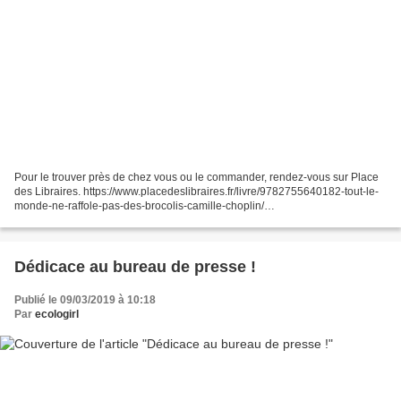
Pour le trouver près de chez vous ou le commander, rendez-vous sur Place
des Libraires. https://www.placedeslibraires.fr/livre/9782755640182-tout-le-
monde-ne-raffole-pas-des-brocolis-camille-choplin/
https://www.instagram.com/p/BvxDxSLAA1C/
Dédicace au bureau de presse !
Publié le 09/03/2019 à 10:18
Par
ecologirl