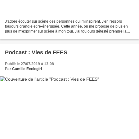
J'adore écouter sur scène des personnes qui m'inspirent. J'en ressors
toujours grandie et ré-énergisée. Cette année, on me propose de plus en
plus de m'exprimer sur scène à mon tour. J'ai toujours détesté prendre la
parole en public mais en même temps...
Podcast : Vies de FEES
Publié le 27/07/2019 à 13:08
Par
Camille Ecologirl