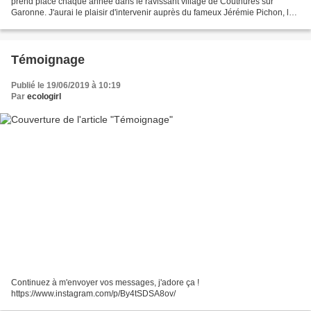
prend place chaque année dans le ravissant village de Couthures sur
Garonne. J'aurai le plaisir d'intervenir auprès du fameux Jérémie Pichon, le
papa de la "Famille presque zéro...
Témoignage
Publié le 19/06/2019 à 10:19
Par
ecologirl
Continuez à m'envoyer vos messages, j'adore ça !
https://www.instagram.com/p/By4tSDSA8ov/