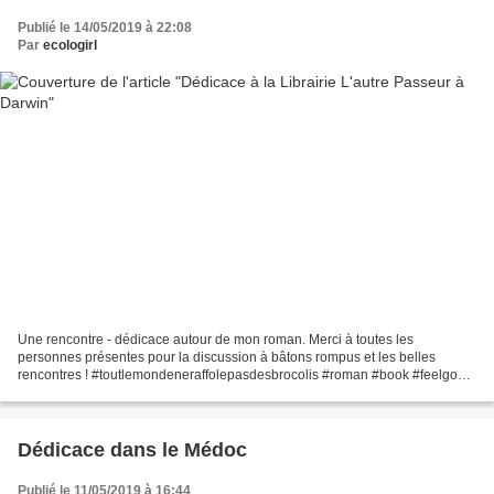
Publié le 14/05/2019 à 22:08
Par
ecologirl
Une rencontre - dédicace autour de mon roman. Merci à toutes les
personnes présentes pour la discussion à bâtons rompus et les belles
rencontres ! #toutlemondeneraffolepasdesbrocolis #roman #book #feelgood
#écologie #zérodéchet #librairie #libraire #darwinbordeaux...
Dédicace dans le Médoc
Publié le 11/05/2019 à 16:44