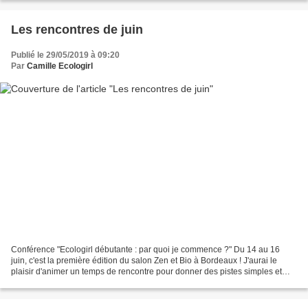
Les rencontres de juin
Publié le 29/05/2019 à 09:20
Par
Camille Ecologirl
Conférence "Ecologirl débutante : par quoi je commence ?" Du 14 au 16
juin, c'est la première édition du salon Zen et Bio à Bordeaux ! J'aurai le
plaisir d'animer un temps de rencontre pour donner des pistes simples et
accessibles à tous pour démarrer...