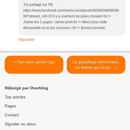
J'ai partagé sur FB:
https://www.facebook.com/carine.piret/posts/4698609698096
89?stream_ref=10 Il y a vraiment de jolies choses!<br />
J'aime les 2 pages: carine.piret<br /> Merci pour cette
découverte et ce joli concours.<br /> Bonne journée!
Répondre
< Pain sans gluten (go
Le gaspillage alimentaire,
un thème qui m'est... >
Hébergé par Overblog
Top articles
Pages
Contact
Signaler un abus