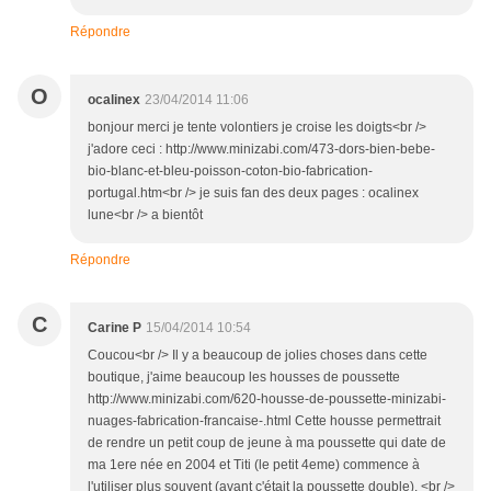
Répondre
O
ocalinex
23/04/2014 11:06
bonjour merci je tente volontiers je croise les doigts<br />
j'adore ceci : http://www.minizabi.com/473-dors-bien-bebe-
bio-blanc-et-bleu-poisson-coton-bio-fabrication-
portugal.htm<br /> je suis fan des deux pages : ocalinex
lune<br /> a bientôt
Répondre
C
Carine P
15/04/2014 10:54
Coucou<br /> Il y a beaucoup de jolies choses dans cette
boutique, j'aime beaucoup les housses de poussette
http://www.minizabi.com/620-housse-de-poussette-minizabi-
nuages-fabrication-francaise-.html Cette housse permettrait
de rendre un petit coup de jeune à ma poussette qui date de
ma 1ere née en 2004 et Titi (le petit 4eme) commence à
l'utiliser plus souvent (avant c'était la poussette double). <br />