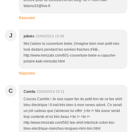
encore pour ce concours et ton blog.<br /> mon mail:
tidams33@live.fr
Répondre
J
juliekv
24/04/2014 10:39
Moi j'adore la couverture bebe: j'imagine bien mon petit mec
lové dedans pendant les soirées fraiches d'été...
http://www.minizabi.com/601-couverture-bebe-a-capuche-
polaire-kaki-minizabi.html
Répondre
C
Camila
23/04/2014 20:11
Coucou Camille ! Je suis super fan du petit lion de ce tee shirt
bleu électrique ! Il irait très bien à mon neveu adoré. Ce serait
un joli cadeau que j'aimerais lui offrir :)<br /> Ma soeur serait
trop contente et lui très beau !<br /> <br />
http://www.minizabi.com/582-tee-shirt-interlock-coton-bio-
bleu-electrique-manches-longues-mini-lion.html