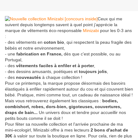
Ceux qui me
suivent depuis longtemps savent à quel point j'apprécie la
marque de vêtements éco-responsable
Minizabi
pour les 0-3 ans
:
- des vêtements en
coton bio
, qui respectent la peau fragile des
bébés et notre environnement,
- une
fabrication en France,
dès que c'est possible, ou au
Portugal,
- des
vêtements faciles à enfiler et à porter
,
- des dessins amusants, poétiques et
toujours jolis
,
- des
nouveautés
à chaque collection !
Pour ce printemps, la marque propose désormais des bavoirs
élastiqués à enfiler rapidement autour du cou et qui couvrent bien
bébé. Pratique, mimi comme tout, un cadeau de naissance idéal !
Mais vous retrouverez également les classiques :
bodies,
combishort, robes, dors-bien, gigoteuses, couvertures,
draps de bain...
Un univers doux et tendre pour accueillir nos
petits bouts comme il se doit !
Pour fêter sa nouvelle collection et l'arrivée prochaine de ma
mini-ecologirl, Minizabi offre à mes lecteurs
2 bons d'achat de
30€
à valoir sur toute la boutique en ligne. Pour cela, rien de plus