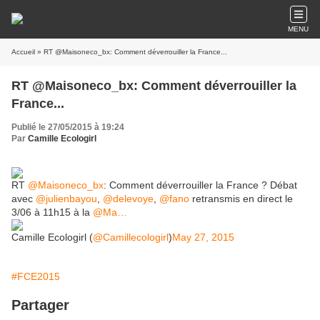
MENU
Accueil
» RT @Maisoneco_bx: Comment déverrouiller la France...
RT @Maisoneco_bx: Comment déverrouiller la
France...
Publié le 27/05/2015 à 19:24
Par
Camille Ecologirl
RT
@Maisoneco_bx
: Comment déverrouiller la France ? Débat
avec
@julienbayou
,
@delevoye
,
@fano
retransmis en direct le
3/06 à 11h15 à la
@Ma
…
Camille Ecologirl (
@Camillecologirl
)
May 27, 2015
#FCE2015
Partager