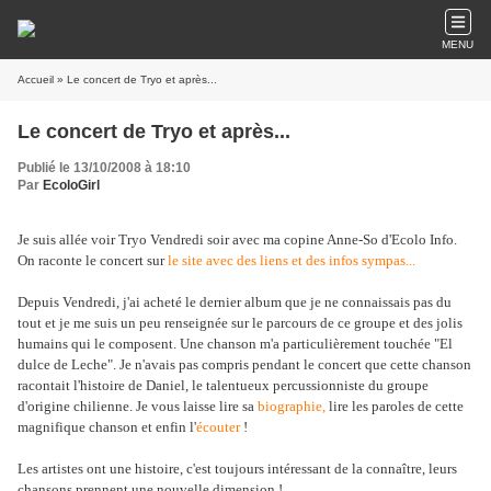
MENU
Accueil
» Le concert de Tryo et après...
Le concert de Tryo et après...
Publié le 13/10/2008 à 18:10
Par
EcoloGirl
Je suis allée voir Tryo Vendredi soir avec ma copine Anne-So d'Ecolo Info.
On raconte le concert sur
le site avec des liens et des infos sympas...
Depuis Vendredi, j'ai acheté le dernier album que je ne connaissais pas du
tout et je me suis un peu renseignée sur le parcours de ce groupe et des jolis
humains qui le composent. Une chanson m'a particulièrement touchée "El
dulce de Leche". Je n'avais pas compris pendant le concert que cette chanson
racontait l'histoire de Daniel, le talentueux percussionniste du groupe
d'origine chilienne. Je vous laisse lire sa
biographie,
lire les paroles de cette
magnifique chanson et enfin l'
écouter
!
Les artistes ont une histoire, c'est toujours intéressant de la connaître, leurs
chansons prennent une nouvelle dimension !