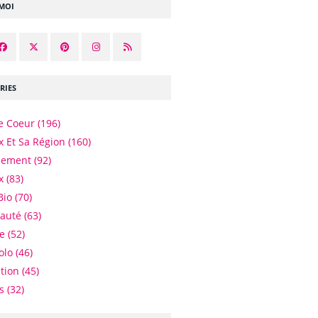
-MOI
RIES
e Coeur
(196)
 Et Sa Région
(160)
nement
(92)
x
(83)
Bio
(70)
eauté
(63)
e
(52)
olo
(46)
tion
(45)
es
(32)