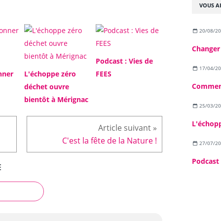
VOUS AI
20/08/2
Changer
Podcast : Vies de
17/04/2
nner
L'échoppe zéro
FEES
Comment
déchet ouvre
bientôt à Mérignac
25/03/2
C'est la fête de la Nature !
27/07/2
Podcast 
E