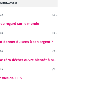
MEREZ AUSSI :
022
…
 de regard sur le monde
020
…
 donner du sens à son argent ?
020
…
L'échoppe zéro déchet ouvre bientôt à Mérignac
019
…
: Vies de FEES