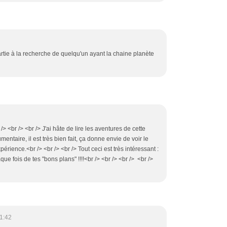
artie à la recherche de quelqu'un ayant la chaine planète
> <br /> <br /> J'ai hâte de lire les aventures de cette
entaire, il est très bien fait, ça donne envie de voir le
érience.<br /> <br /> <br /> Tout ceci est très intéressant :
que fois de tes "bons plans" !!!!<br /> <br /> <br /> <br />
1:42