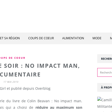
ET SA RÉGION
COUPS DE COEUR
ALIMENTATION
MODE
M
OUPS DE COEUR
RECHER
E SOIR : NO IMPACT MAN,
OCUMENTAIRE
17 MAI 2010
À PROP
Girl et publié depuis Overblog
arle du livre de Colin Beavan : No impact man.
Militant
kais qui a choisi de
réduire au maximum son