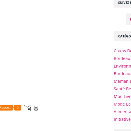
SUIVEZ
CATÉGO
Coups D
Bordeaux
Environ
Bordeau
Maman 
Santé B
Mon Livr
Mode Éc
Repost
0
Alimenta
Initiativ