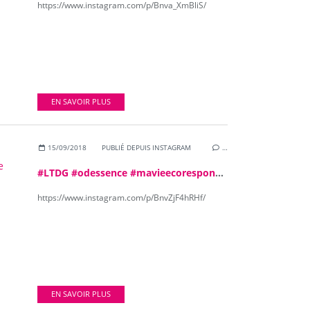
https://www.instagram.com/p/Bnva_XmBliS/
EN SAVOIR PLUS
15/09/2018
PUBLIÉ DEPUIS INSTAGRAM
…
#LTDG #odessence #mavieecoresponsable @Odessence
https://www.instagram.com/p/BnvZjF4hRHf/
EN SAVOIR PLUS