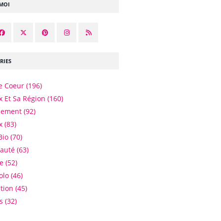
-MOI
RIES
e Coeur
(196)
 Et Sa Région
(160)
nement
(92)
x
(83)
Bio
(70)
eauté
(63)
e
(52)
olo
(46)
tion
(45)
es
(32)