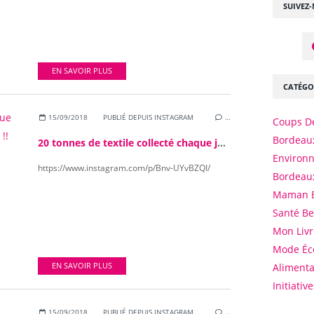
SUIVEZ
EN SAVOIR PLUS
CATÉGO
15/09/2018
PUBLIÉ DEPUIS INSTAGRAM
…
Coups D
Bordeaux
20 tonnes de textile collecté chaque jour par Le Relais Gironde. C'est fou !! #LTDG #lerelaisgironde #mavieecoresponsable
Environ
https://www.instagram.com/p/Bnv-UYvBZQI/
Bordeau
Maman 
Santé B
Mon Livr
Mode Éc
EN SAVOIR PLUS
Alimenta
Initiativ
15/09/2018
PUBLIÉ DEPUIS INSTAGRAM
…