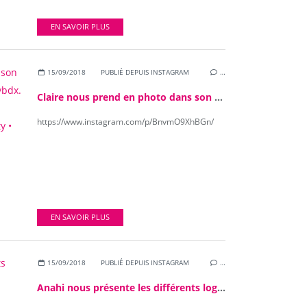
EN SAVOIR PLUS
15/09/2018
PUBLIÉ DEPUIS INSTAGRAM
…
Claire nous prend en photo dans son cabinet de convivialité @serendipitybdx. #LTDG #serendipitybdx #mavieecoresponsable @Serendipity • cabinet de convivialité •
https://www.instagram.com/p/BnvmO9XhBGn/
EN SAVOIR PLUS
15/09/2018
PUBLIÉ DEPUIS INSTAGRAM
…
Anahi nous présente les différents logos bio ! #LTDG #odessence #mavieecoresponsable