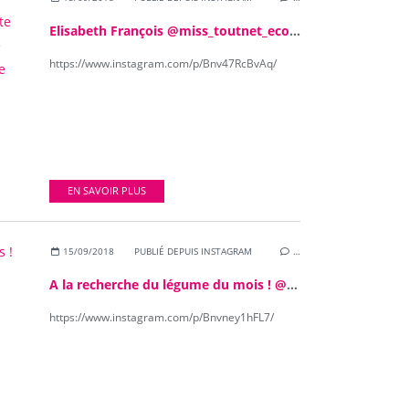
Elisabeth François @miss_toutnet_eco_bordeaux raconte les secrets de la lessive au savon de Marseille. Attention aux pièges : si le savon est blanc, il n'est pas à l'huile d'olive ! #LTDG #toutneteco #mavieecoresponsable
https://www.instagram.com/p/Bnv47RcBvAq/
EN SAVOIR PLUS
15/09/2018
PUBLIÉ DEPUIS INSTAGRAM
…
A la recherche du légume du mois ! @la_cageoterie ! #LTDG
https://www.instagram.com/p/Bnvney1hFL7/