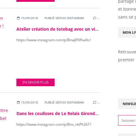
partage 
et bonne
sans se 
15/09/2018
PUBLIÉ DEPUIS INSTAGRAM
…
Atelier création de totebag avec un vieux tshirt à l'Atelier D'éco Solidaire ! #LTDG #atelierdecosolidaire #mavieecoresponsable
MON LI
https://www.instagram.com/p/BnwJFKfhw9c/
Retrouve
premier 
EN SAVOIR PLUS
15/09/2018
PUBLIÉ DEPUIS INSTAGRAM
…
NEWSLE
Dans les coulisses de Le Relais Gironde. Ici le studio photo pour mettre en vente les vêtements sur le site label emmaus. #LTDG #lerelaisgironde #mavieecoresponsable
https://www.instagram.com/p/Bnv_nbPh2kT/