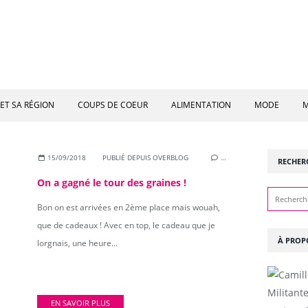
ET SA RÉGION
COUPS DE COEUR
ALIMENTATION
MODE
M
15/09/2018
PUBLIÉ DEPUIS OVERBLOG
…
RECHER
On a gagné le tour des graines !
Bon on est arrivées en 2ème place mais wouah,
que de cadeaux ! Avec en top, le cadeau que je
À PROP
lorgnais, une heure...
Militant
EN SAVOIR PLUS