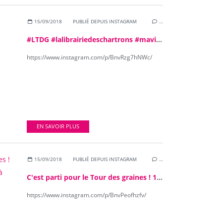
15/09/2018
PUBLIÉ DEPUIS INSTAGRAM
…
#LTDG #lalibrairiedeschartrons #mavieecoresponsable
https://www.instagram.com/p/BnvRzg7hNWc/
EN SAVOIR PLUS
15/09/2018
PUBLIÉ DEPUIS INSTAGRAM
…
C'est parti pour le Tour des graines ! 1ère édition de cet éco-raid urbain à #Bordeaux.
https://www.instagram.com/p/BnvPeofhzfv/