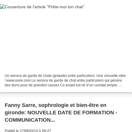
Un service de garde de chats (gratuite) entre particuliers. Une chouette idée
! www.ulule.com Le service de garde de chat entre particuliers qui génère
des dons pour de grandes causes Ce projet est né d’un constat simple :
aujourd’hui, 69% des propriétaires...
Fanny Sarre, sophrologie et bien-être en
gironde: NOUVELLE DATE DE FORMATION -
COMMUNICATION...
Publié le 17/06/2014 à 09:27