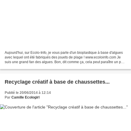
Aujourd'hui, sur Ecolo-Info, je vous parle d'un bioplastique à base d'algues
avec lequel ont été fabriqués des jouets de plage ! www.ecoloinfo.com Je
suis une grand fan des algues. Bon, dit comme ça, cela peut paraître un peu
bizarre… mais j’avoue que...
Recyclage créatif à base de chaussettes...
Publié le 20/06/2014 à 12:14
Par
Camille Ecologirl