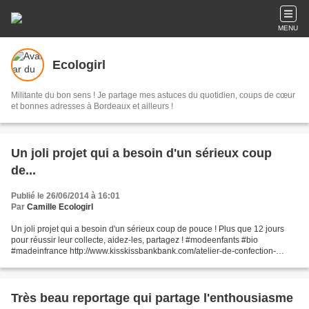
MENU
Ecologirl
Militante du bon sens ! Je partage mes astuces du quotidien, coups de cœur
et bonnes adresses à Bordeaux et ailleurs !
Un joli projet qui a besoin d'un sérieux coup
de...
Publié le 26/06/2014 à 16:01
Par
Camille Ecologirl
Un joli projet qui a besoin d'un sérieux coup de pouce ! Plus que 12 jours
pour réussir leur collecte, aidez-les, partagez ! #modeenfants #bio
#madeinfrance http://www.kisskissbankbank.com/atelier-de-confection-
ecologique
Très beau reportage qui partage l'enthousiasme