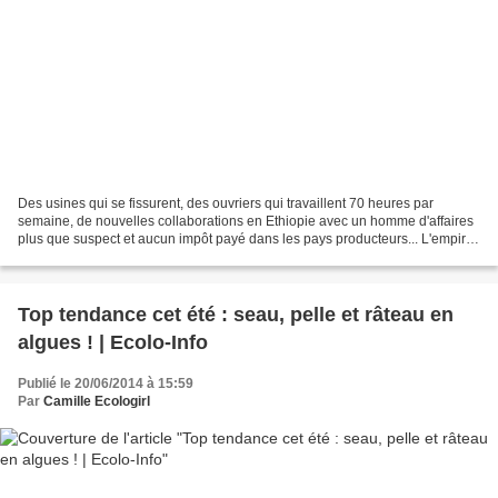
Des usines qui se fissurent, des ouvriers qui travaillent 70 heures par
semaine, de nouvelles collaborations en Ethiopie avec un homme d'affaires
plus que suspect et aucun impôt payé dans les pays producteurs... L'empire
de la fringue low cost engrange...
Top tendance cet été : seau, pelle et râteau en
algues ! | Ecolo-Info
Publié le 20/06/2014 à 15:59
Par
Camille Ecologirl