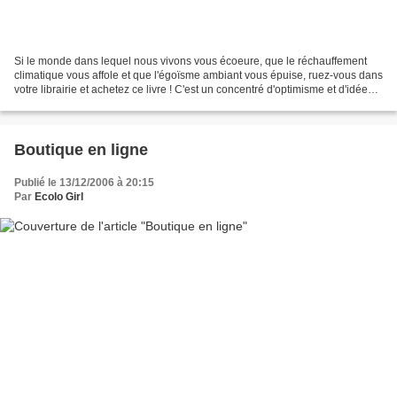
Si le monde dans lequel nous vivons vous écoeure, que le réchauffement
climatique vous affole et que l'égoïsme ambiant vous épuise, ruez-vous dans
votre librairie et achetez ce livre ! C'est un concentré d'optimisme et d'idées
pour un monde meilleur....
Boutique en ligne
Publié le 13/12/2006 à 20:15
Par
Ecolo Girl