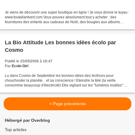
Je viens de découvrir une super boutique en ligne ! Je vous donne le tuyau :
www.toutallantvert.com Vous pouvez absolument tout y acheter : des
fournitures des enfants aux cadeaux de Noël, des bougies aux albums
photos, en passant bien sûr par les produits...
La Bio Attitude Les bonnes idées écolo par
Cosmo
Publié le 25/09/2006 à 18:47
Par
Ecolo Girl
Lu dans Cosmo de Septembre les bonnes idées des lectrices pour
chouchouter la planète... et sa conscience ! Eteindre la télé (la veille
consomme beaucoup d'électricité) Etre vigilant sur les "lumières inutiles" :
éteindre la lumière quand on quitte la...
< Page précédente
Hébergé par Overblog
Top articles