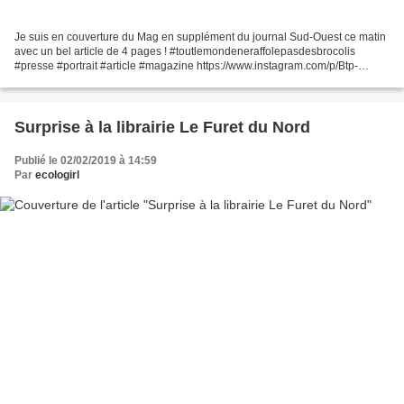
Je suis en couverture du Mag en supplément du journal Sud-Ouest ce matin
avec un bel article de 4 pages ! #toutlemondeneraffolepasdesbrocolis
#presse #portrait #article #magazine https://www.instagram.com/p/Btp-
WimAdcB/
Surprise à la librairie Le Furet du Nord
Publié le 02/02/2019 à 14:59
Par
ecologirl