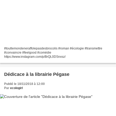
#toutlemondeneraffolepasdesbrocolis #roman #écologie #transmettre
#convaincre #feelgood #comédie
https://www.instagram.com/p/BrQL0DSnxsz/
Dédicace à la librairie Pégase
Publié le 18/11/2018 à 12:00
Par
ecologirl