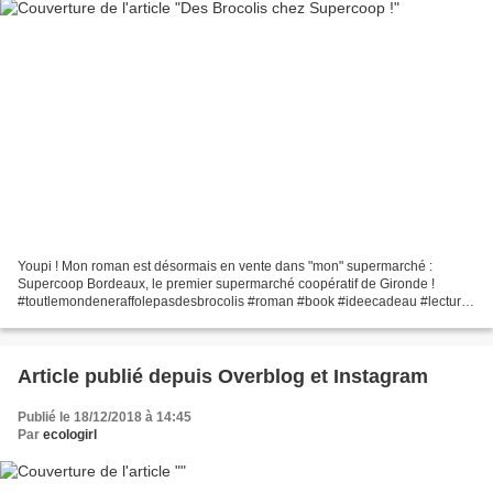
Youpi ! Mon roman est désormais en vente dans "mon" supermarché :
Supercoop Bordeaux, le premier supermarché coopératif de Gironde !
#toutlemondeneraffolepasdesbrocolis #roman #book #ideecadeau #lecture
#feelgood @Supercoop Bordeaux https://www.insta...
Article publié depuis Overblog et Instagram
Publié le 18/12/2018 à 14:45
Par
ecologirl