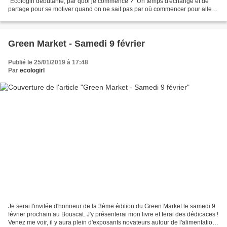
"Ecologirl débutante, par quoi je commence ?" Un temps d'échange et de
partage pour se motiver quand on ne sait pas par où commencer pour aller
vers un mode de vie plus écologique....
Green Market - Samedi 9 février
Publié le 25/01/2019 à 17:48
Par
ecologirl
Je serai l'invitée d'honneur de la 3ème édition du Green Market le samedi 9
février prochain au Bouscat. J'y présenterai mon livre et ferai des dédicaces !
Venez me voir, il y aura plein d'exposants novateurs autour de l'alimentation