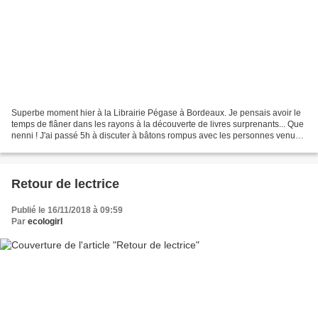
Superbe moment hier à la Librairie Pégase à Bordeaux. Je pensais avoir le
temps de flâner dans les rayons à la découverte de livres surprenants... Que
nenni ! J'ai passé 5h à discuter à bâtons rompus avec les personnes venues
à ma rencontre. Merci à elles...
Retour de lectrice
Publié le 16/11/2018 à 09:59
Par
ecologirl