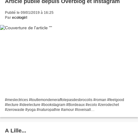
Article publié depuis Overblog et Instagram
Publié le 09/01/2019 à 16:25
Par
ecologirl
#meslectrices #toutlemondeneraffolepasdesbrocolis #roman #feelgood
#lecture #ideelecture #bookstagram #Bordeaux #ecolo #zerodechet
#zerowaste #yoga #naturopathie #amour #loveisall
https://www.instagram.com/p/BsazRcFnMJ4/
A Lille...