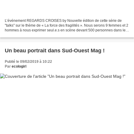
L’événement REGARDS CROISES by Nouvelle édition de cette série de
"talks" sur le thème de « La force des fragilités ». Nous serons 9 femmes et 2
hommes à nous exprimer seul.e.s en scène devant 500 personnes dans le
cadre des événements prévus pour la...
Un beau portrait dans Sud-Ouest Mag !
Publié le 09/02/2019 à 10:22
Par
ecologirl