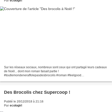
Par
ecologirl
Sur les réseaux sociaux, nombreux sont ceux qui ont partagé leurs cadeaux
de Noël... dont mon roman faisait partie !
#toutlemondeneraffolepasdesbrocolis #roman #feelgood
#comedieromantique https://www.instagram.com/p/Br29ATrHJ8I/
Des Brocolis chez Supercoop !
Publié le 20/12/2018 à 21:16
Par
ecologirl