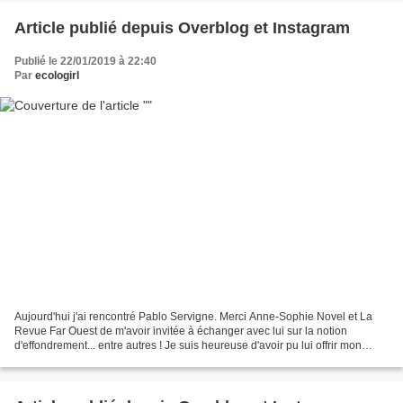
Article publié depuis Overblog et Instagram
Publié le 22/01/2019 à 22:40
Par
ecologirl
Aujourd'hui j'ai rencontré Pablo Servigne. Merci Anne-Sophie Novel et La
Revue Far Ouest de m'avoir invitée à échanger avec lui sur la notion
d'effondrement... entre autres ! Je suis heureuse d'avoir pu lui offrir mon
roman et toute fière qu'il me demande...