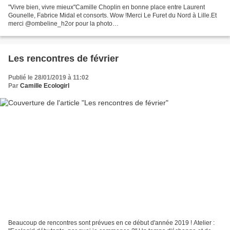
"Vivre bien, vivre mieux"Camille Choplin en bonne place entre Laurent
Gounelle, Fabrice Midal et consorts. Wow !Merci Le Furet du Nord à Lille.Et
merci @ombeline_h2or pour la photo
!#toutlemondeneraffolepasdesbrocolis#vivremieux
#bienvivre#developpementpersonnel#roman...
Les rencontres de février
Publié le 28/01/2019 à 11:02
Par
Camille Ecologirl
Beaucoup de rencontres sont prévues en ce début d'année 2019 ! Atelier :