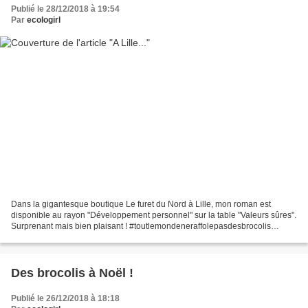
Publié le 28/12/2018 à 19:54
Par
ecologirl
Dans la gigantesque boutique Le furet du Nord à Lille, mon roman est
disponible au rayon "Développement personnel" sur la table "Valeurs sûres".
Surprenant mais bien plaisant ! #toutlemondeneraffolepasdesbrocolis
#lefuretdunord #librairie #roman #feelgood...
Des brocolis à Noël !
Publié le 26/12/2018 à 18:18