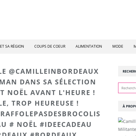
ET SA RÉGION
COUPS DE COEUR
ALIMENTATION
MODE
M
LE @CAMILLEINBORDEAUX
RECHER
MAN DANS SA SÉLECTION
ST NOËL AVANT L'HEURE !
LE, TROP HEUREUSE !
À PROP
RAFFOLEPASDESBROCOLIS
U # NOËL #IDEECADEAU
Militant
RDEAUX #BORDEAUX