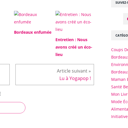
SUIVEZ
Bordeaux enfumée
CATÉGO
Entretien : Nous
avons créé un éco-
Coups D
lieu
Bordeaux
Environ
Bordeau
Lu à Yogapop !
Maman 
Santé B
E
Mon Livr
Mode Éc
Alimenta
Initiativ