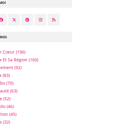
-MOI
RIES
e Coeur
(196)
 Et Sa Région
(160)
nement
(92)
x
(83)
Bio
(70)
eauté
(63)
e
(52)
olo
(46)
tion
(45)
es
(32)