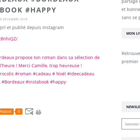
partage 
ABOOK #HAPPY
et bonne
sans se 
9 DÉCEMBRE 2018
irl et publié depuis Instagram
MON LI
R8nhiQZ/
Retrouve
premier 
NEWSLE
Repost
0