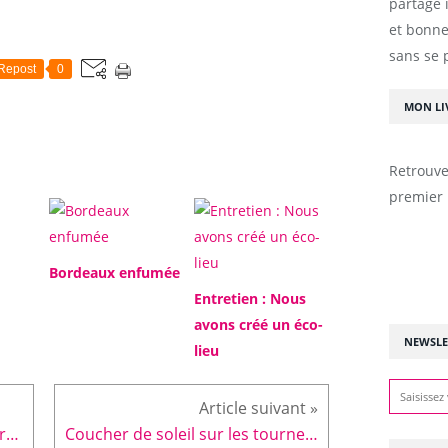
partage 
et bonne
sans se 
Repost
0
MON LI
Retrouve
premier 
Bordeaux enfumée
Entretien : Nous
avons créé un éco-
NEWSLE
lieu
Jardin suspendu. #permaculture #biodynamie #bio #organic
Coucher de soleil sur les tournesols... #sunset #sunflower #beautifulfrance