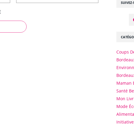
SUIVEZ
E
CATÉGO
Coups D
Bordeaux
Environ
Bordeau
Maman 
Santé B
Mon Livr
Mode Éc
Alimenta
Initiativ