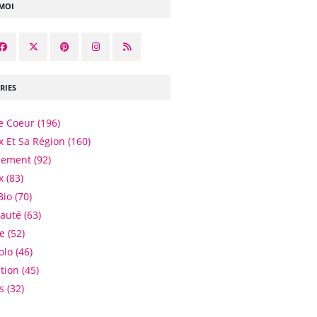
-MOI
RIES
e Coeur
(196)
 Et Sa Région
(160)
nement
(92)
x
(83)
Bio
(70)
eauté
(63)
e
(52)
olo
(46)
tion
(45)
es
(32)