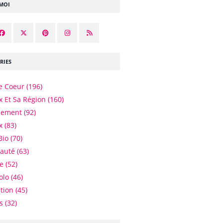
-MOI
RIES
e Coeur
(196)
 Et Sa Région
(160)
nement
(92)
x
(83)
Bio
(70)
eauté
(63)
e
(52)
olo
(46)
tion
(45)
es
(32)