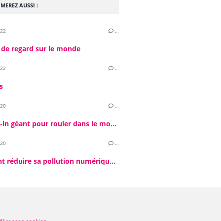
MEREZ AUSSI :
022
…
 de regard sur le monde
022
…
s
020
…
Un drive-in géant pour rouler dans le monde d'après ?
020
…
Comment réduire sa pollution numérique ? Un défi par jour ! #4