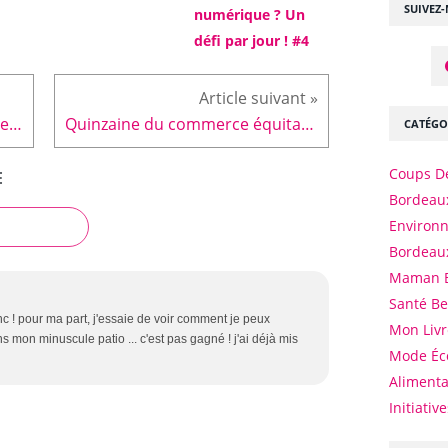
SUIVEZ
numérique ? Un
défi par jour ! #4
Association maternage cherche local en Sud Gironde
Quinzaine du commerce équitable à Bordeaux
CATÉGO
Coups D
E
Bordeaux
Environ
Bordeau
Maman 
Santé B
onc ! pour ma part, j'essaie de voir comment je peux
Mon Livr
 mon minuscule patio ... c'est pas gagné ! j'ai déjà mis
Mode Éc
Alimenta
Initiativ