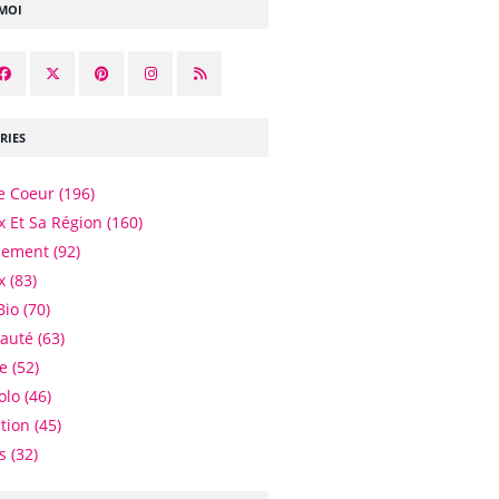
-MOI
RIES
e Coeur
(196)
 Et Sa Région
(160)
nement
(92)
x
(83)
Bio
(70)
eauté
(63)
e
(52)
olo
(46)
tion
(45)
es
(32)