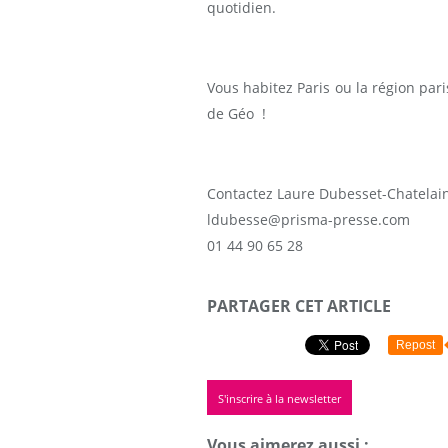
quotidien.
Vous habitez Paris ou la région par
de Géo !
Contactez Laure Dubesset-Chatelain
ldubesse@prisma-presse.com
01 44 90 65 28
PARTAGER CET ARTICLE
Repost
S'inscrire à la newsletter
Vous aimerez aussi :