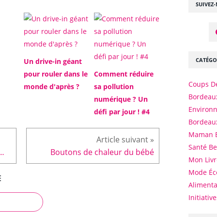
SUIVEZ
CATÉGO
Un drive-in géant
pour rouler dans le
Comment réduire
Coups D
monde d'après ?
sa pollution
Bordeaux
numérique ? Un
Environ
défi par jour ! #4
Bordeau
Maman 
Santé B
s autour de l'allaitement
Boutons de chaleur du bébé
Mon Livr
Mode Éc
E
Alimenta
Initiativ