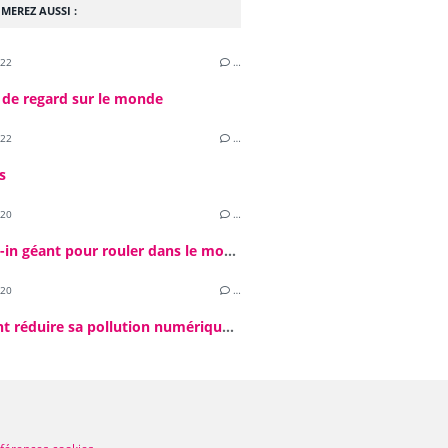
MEREZ AUSSI :
022
…
 de regard sur le monde
022
…
s
020
…
Un drive-in géant pour rouler dans le monde d'après ?
020
…
Comment réduire sa pollution numérique ? Un défi par jour ! #4