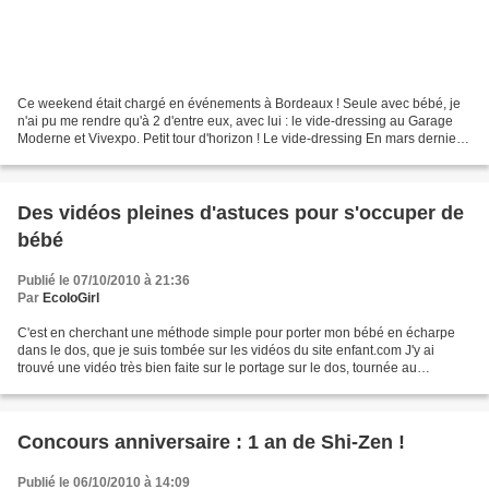
Ce weekend était chargé en événements à Bordeaux ! Seule avec bébé, je
n'ai pu me rendre qu'à 2 d'entre eux, avec lui : le vide-dressing au Garage
Moderne et Vivexpo. Petit tour d'horizon ! Le vide-dressing En mars dernier,
2 copines, Laura Lobjoit et...
Des vidéos pleines d'astuces pour s'occuper de
bébé
Publié le 07/10/2010 à 21:36
Par
EcoloGirl
C'est en cherchant une méthode simple pour porter mon bébé en écharpe
dans le dos, que je suis tombée sur les vidéos du site enfant.com J'y ai
trouvé une vidéo très bien faite sur le portage sur le dos, tournée au
Poussette Café à Paris (j'adorerais y...
Concours anniversaire : 1 an de Shi-Zen !
Publié le 06/10/2010 à 14:09