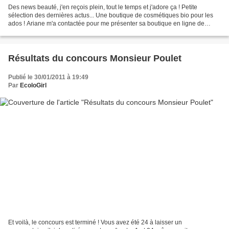
Des news beauté, j'en reçois plein, tout le temps et j'adore ça ! Petite
sélection des dernières actus... Une boutique de cosmétiques bio pour les
ados ! Ariane m'a contactée pour me présenter sa boutique en ligne de
produits bio destinés aux jeunes....
Résultats du concours Monsieur Poulet
Publié le 30/01/2011 à 19:49
Par
EcoloGirl
Et voilà, le concours est terminé ! Vous avez été 24 à laisser un