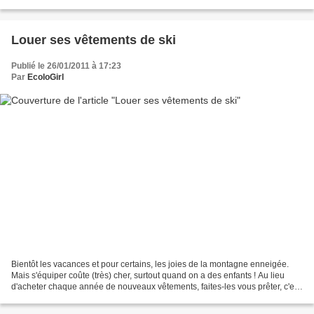
En ce moment c'est les...
Louer ses vêtements de ski
Publié le 26/01/2011 à 17:23
Par
EcoloGirl
Bientôt les vacances et pour certains, les joies de la montagne enneigée.
Mais s'équiper coûte (très) cher, surtout quand on a des enfants ! Au lieu
d'acheter chaque année de nouveaux vêtements, faites-les vous prêter, c'est
plus économique et écologique....