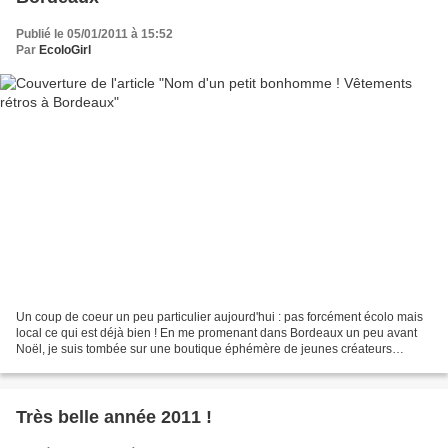
Publié le 05/01/2011 à 15:52
Par
EcoloGirl
Un coup de coeur un peu particulier aujourd'hui : pas forcément écolo mais
local ce qui est déjà bien ! En me promenant dans Bordeaux un peu avant
Noël, je suis tombée sur une boutique éphémère de jeunes créateurs
bordelais. Il y en avait pour tous les...
Très belle année 2011 !