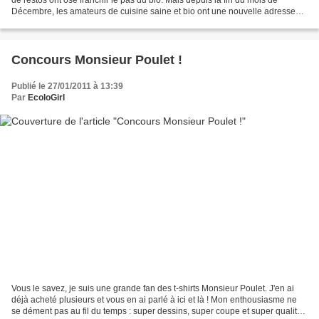
de restos ont osé franchir le pas du bio. Mais depuis la fin du mois de
Décembre, les amateurs de cuisine saine et bio ont une nouvelle adresse
pour se régaler ! Située à 2...
Concours Monsieur Poulet !
Publié le 27/01/2011 à 13:39
Par
EcoloGirl
Vous le savez, je suis une grande fan des t-shirts Monsieur Poulet. J'en ai
déjà acheté plusieurs et vous en ai parlé à ici et là ! Mon enthousiasme ne
se dément pas au fil du temps : super dessins, super coupe et super qualité !