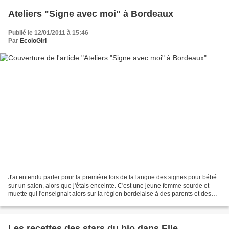
Ateliers "Signe avec moi" à Bordeaux
Publié le 12/01/2011 à 15:46
Par
EcoloGirl
J'ai entendu parler pour la première fois de la langue des signes pour bébé
sur un salon, alors que j'étais enceinte. C'est une jeune femme sourde et
muette qui l'enseignait alors sur la région bordelaise à des parents et des
bébés. Cette pratique a pour...
Les recettes des stars du bio dans Elle