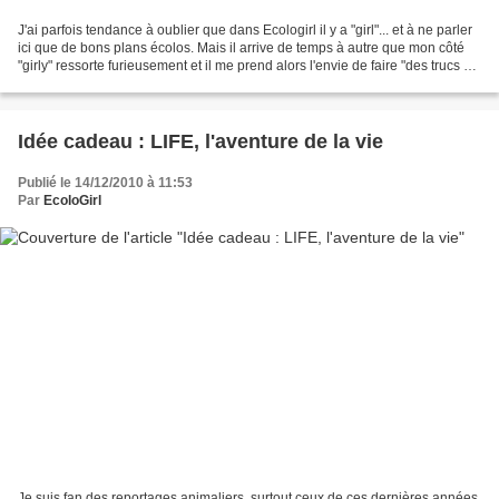
J'ai parfois tendance à oublier que dans Ecologirl il y a "girl"... et à ne parler
ici que de bons plans écolos. Mais il arrive de temps à autre que mon côté
"girly" ressorte furieusement et il me prend alors l'envie de faire "des trucs de
fille". Ce...
Idée cadeau : LIFE, l'aventure de la vie
Publié le 14/12/2010 à 11:53
Par
EcoloGirl
Je suis fan des reportages animaliers, surtout ceux de ces dernières années