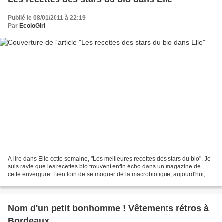
Publié le 08/01/2011 à 22:19
Par
EcoloGirl
A lire dans Elle cette semaine, "Les meilleures recettes des stars du bio". Je
suis ravie que les recettes bio trouvent enfin écho dans un magazine de
cette envergure. Bien loin de se moquer de la macrobiotique, aujourd'hui,
cuisiner bio, c'est top tendance...
Nom d'un petit bonhomme ! Vêtements rétros à
Bordeaux