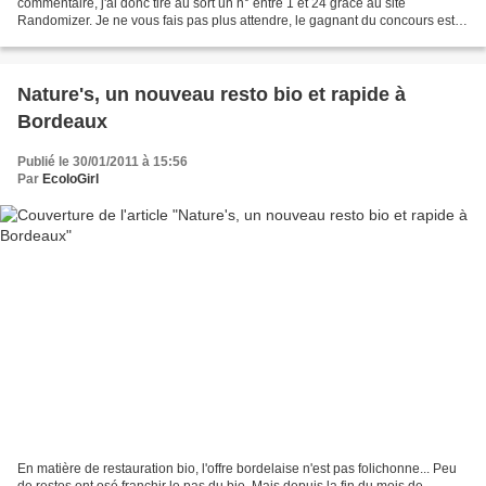
commentaire, j'ai donc tiré au sort un n° entre 1 et 24 grâce au site
Randomizer. Je ne vous fais pas plus attendre, le gagnant du concours est le
commentaire n°5 C'est donc Emmanuelle...
Nature's, un nouveau resto bio et rapide à
Bordeaux
Publié le 30/01/2011 à 15:56
Par
EcoloGirl
En matière de restauration bio, l'offre bordelaise n'est pas folichonne... Peu