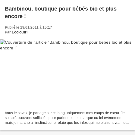
Bambinou, boutique pour bébés bio et plus
encore !
Publié le 19/01/2011 à 15:17
Par
EcoloGirl
Vous le savez, je partage sur ce blog uniquement mes coups de coeur. Je
suis très souvent sollicitée pour parler de telle marque ou tel événement
mais je marche à l'instinct et ne relaie que les infos qui me plaisent vraiment
! Cette année, j'ai choisi...