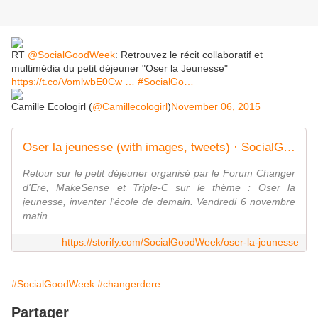
RT
@SocialGoodWeek
: Retrouvez le récit collaboratif et
multimédia du petit déjeuner "Oser la Jeunesse"
https://t.co/VomlwbE0Cw
…
#SocialGo…
Camille Ecologirl (
@Camillecologirl
)
November 06, 2015
Oser la jeunesse (with images, tweets) · SocialGoodWeek
Retour sur le petit déjeuner organisé par le Forum Changer
d'Ere, MakeSense et Triple-C sur le thème : Oser la
jeunesse, inventer l'école de demain. Vendredi 6 novembre
matin.
https://storify.com/SocialGoodWeek/oser-la-jeunesse
#SocialGoodWeek
#changerdere
Partager