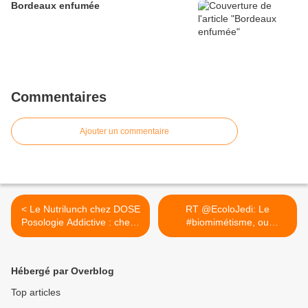
Bordeaux enfumée
Commentaires
Ajouter un commentaire
< Le Nutrilunch chez DOSE
RT @EcoloJedi: Le
Posologie Addictive : check
#biomimétisme, ou
! Un régal comme d'hab 😊
comment... >
@Dose Posologie Addictive
Hébergé par Overblog
Top articles