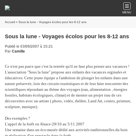
MENU
Accueil
» Sous la lune - Voyages écolos pour les 8-12 ans
Sous la lune - Voyages écolos pour les 8-12 ans
Publié le 03/09/2007 à 15:21
Par
Camille
Ce n'est pas parce que c'est la rentrée qu'il ne faut plus penser aux vacances !
L'association "Sous la lune" propose aux enfants des vacances orginales et
éducatives. Cette jeune équipe a l'ambition de plonger les enfants dans une
nature préservée, loin des circuits touristiques et de leur faire rencontrer des
scientifiques répondant au thème des voyages (eau, alimentation , énergies
fossiles, habitats écologiques, climat) et de monter un projet issu de ces
découvertes avec un artiste ( photo, vidéo, théâtre, Land Art, contes, peinture,
sculpture, musique).
Des exemples ?
L'appel de la forêt en Alsace-29/10 au 5/11 2007
Une semaine dans un éco-musée dédié aux activités traditionnelles du bois
et réalisation d'un spectacle dans la forêt,