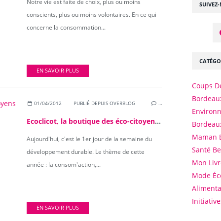
Notre vie est faite de choix, plus ou moins
SUIVEZ
conscients, plus ou moins volontaires. En ce qui
concerne la consommation...
CATÉGO
EN SAVOIR PLUS
Coups D
Bordeaux
01/04/2012
PUBLIÉ DEPUIS OVERBLOG
…
Environ
Ecoclicot, la boutique des éco-citoyens (concours inside)
Bordeau
Maman 
Aujourd'hui, c'est le 1er jour de la semaine du
Santé B
développement durable. Le thème de cette
Mon Livr
année : la consom'action,...
Mode Éc
Alimenta
Initiativ
EN SAVOIR PLUS