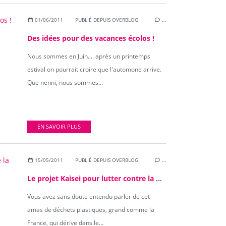
01/06/2011
PUBLIÉ DEPUIS OVERBLOG
…
Des idées pour des vacances écolos !
Nous sommes en Juin.... après un printemps
estival on pourrait croire que l'automone arrive.
Que nenni, nous sommes...
EN SAVOIR PLUS
15/05/2011
PUBLIÉ DEPUIS OVERBLOG
…
Le projet Kaisei pour lutter contre la pollution marine
Vous avez sans doute entendu parler de cet
amas de déchets plastiques, grand comme la
France, qui dérive dans le...