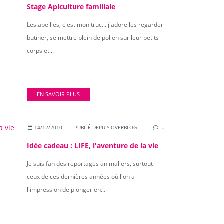
Stage Apiculture familiale
Les abeilles, c'est mon truc... j'adore les regarder
butiner, se mettre plein de pollen sur leur petits
corps et...
EN SAVOIR PLUS
14/12/2010
PUBLIÉ DEPUIS OVERBLOG
…
Idée cadeau : LIFE, l'aventure de la vie
Je suis fan des reportages animaliers, surtout
ceux de ces dernières années où l'on a
l'impression de plonger en...