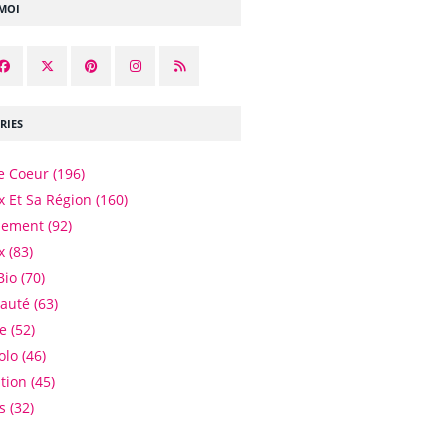
-MOI
RIES
e Coeur
(196)
 Et Sa Région
(160)
nement
(92)
x
(83)
Bio
(70)
eauté
(63)
e
(52)
olo
(46)
tion
(45)
es
(32)