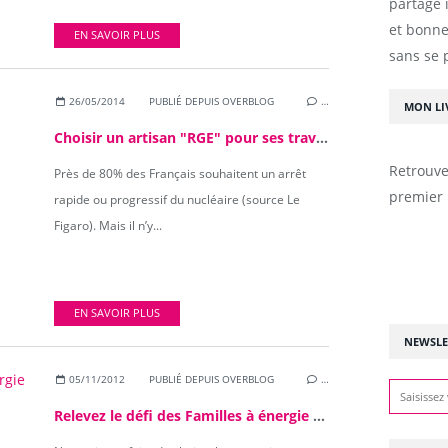
partage 
et bonne
EN SAVOIR PLUS
sans se 
26/05/2014
PUBLIÉ DEPUIS OVERBLOG
…
MON LI
Choisir un artisan "RGE" pour ses travaux d'isolation
Retrouve
Près de 80% des Français souhaitent un arrêt
premier 
rapide ou progressif du nucléaire (source Le
Figaro). Mais il n’y...
EN SAVOIR PLUS
NEWSLE
05/11/2012
PUBLIÉ DEPUIS OVERBLOG
…
Relevez le défi des Familles à énergie positive !