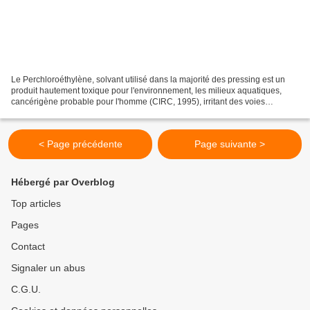
Le Perchloroéthylène, solvant utilisé dans la majorité des pressing est un
produit hautement toxique pour l'environnement, les milieux aquatiques,
cancérigène probable pour l'homme (CIRC, 1995), irritant des voies
respiratoires et neurotoxique... rien...
< Page précédente
Page suivante >
Hébergé par Overblog
Top articles
Pages
Contact
Signaler un abus
C.G.U.