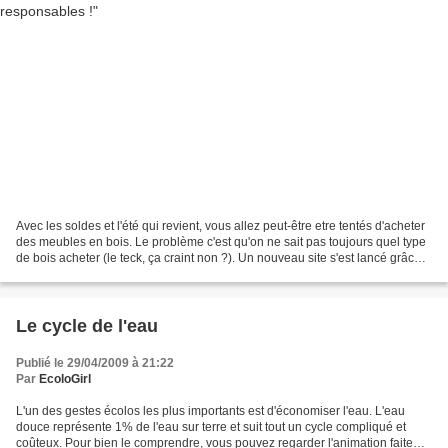
Avec les soldes et l'été qui revient, vous allez peut-être etre tentés d'acheter
des meubles en bois. Le problème c'est qu'on ne sait pas toujours quel type
de bois acheter (le teck, ça craint non ?). Un nouveau site s'est lancé grâce
aux Amis de la Terre...
Le cycle de l'eau
Publié le 29/04/2009 à 21:22
Par
EcoloGirl
L'un des gestes écolos les plus importants est d'économiser l'eau. L'eau
douce représente 1% de l'eau sur terre et suit tout un cycle compliqué et
coûteux. Pour bien le comprendre, vous pouvez regarder l'animation faite