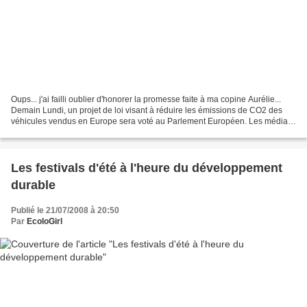
Oups... j'ai failli oublier d'honorer la promesse faite à ma copine Aurélie...
Demain Lundi, un projet de loi visant à réduire les émissions de CO2 des
véhicules vendus en Europe sera voté au Parlement Européen. Les médias
en ont peu parlé mais Les Amis...
Les festivals d'été à l'heure du développement
durable
Publié le 21/07/2008 à 20:50
Par
EcoloGirl