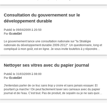
par Véolia à ce sujet. C'est instructif...
Consultation du gouvernement sur le
développement durable
Publié le 09/04/2009 à 20:50
Par
EcoloGirl
Le gouvernement lance une consultation nationale sur "la Stratégie
nationale du développement durable 2009-2012". Un questionnaire, long et
compliqué à mon goût, est en ligne. Je vous invite toutefois à y répondre
pour montrer l'implication des Français...
Nettoyer ses vitres avec du papier journal
Publié le 31/03/2009 à 08:00
Par
EcoloGirl
J'entendais parler de ce truc sans trop y croire et sans jamais essayer. Et
pourtant ça marche ! On peut facilement laver ses carreaux avec du papier
journal et de l'eau. C'est tout. Pas de produit, de sopalin ou je ne sais quoi
d'autre. Un truc écologique...