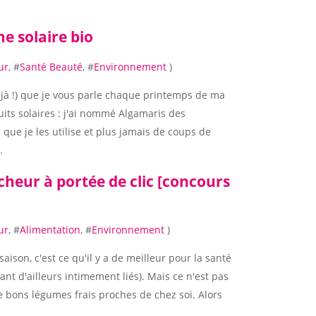
e solaire bio
ur
, #
Santé Beauté
, #
Environnement
)
éjà !) que je vous parle chaque printemps de ma
its solaires : j'ai nommé Algamaris des
s que je les utilise et plus jamais de coups de
.
îcheur à portée de clic [concours
ur
, #
Alimentation
, #
Environnement
)
saison, c'est ce qu'il y a de meilleur pour la santé
ant d'ailleurs intimement liés). Mais ce n'est pas
e bons légumes frais proches de chez soi. Alors