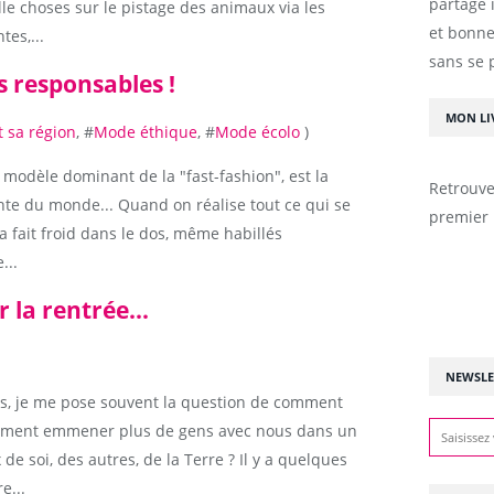
partage 
le choses sur le pistage des animaux via les
et bonne
tes,...
sans se 
s responsables !
MON LI
 sa région
, #
Mode éthique
, #
Mode écolo
)
le modèle dominant de la "fast-fashion", est la
Retrouve
nte du monde... Quand on réalise tout ce qui se
premier 
a fait froid dans le dos, même habillés
...
 la rentrée...
NEWSLE
, je me pose souvent la question de comment
Comment emmener plus de gens avec nous dans un
e soi, des autres, de la Terre ? Il y a quelques
e...