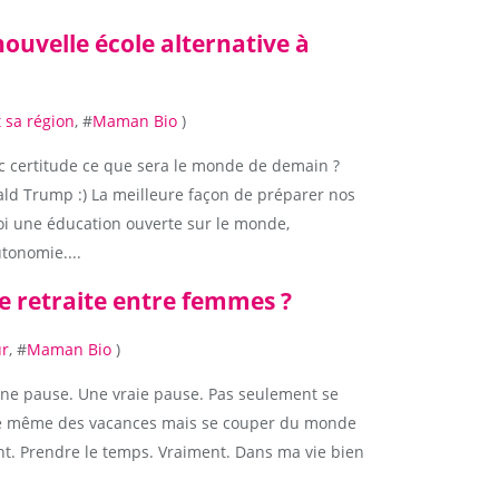
nouvelle école alternative à
 sa région
, #
Maman Bio
)
ec certitude ce que sera le monde de demain ?
ald Trump :) La meilleure façon de préparer nos
moi une éducation ouverte sur le monde,
utonomie....
une retraite entre femmes ?
ur
, #
Maman Bio
)
une pause. Une vraie pause. Pas seulement se
ire même des vacances mais se couper du monde
int. Prendre le temps. Vraiment. Dans ma vie bien