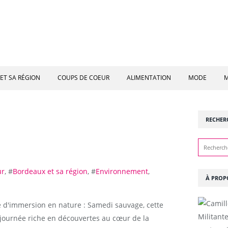
ET SA RÉGION
COUPS DE COEUR
ALIMENTATION
MODE
M
RECHER
ur
, #
Bordeaux et sa région
, #
Environnement
,
À PROP
e d'immersion en nature : Samedi sauvage, cette
Militant
e journée riche en découvertes au cœur de la