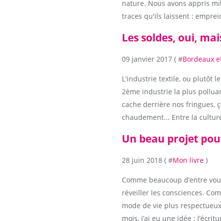
nature. Nous avons appris mil
traces qu'ils laissent : emprein
Les soldes, oui, mai
09 janvier 2017 ( #
Bordeaux et
L'industrie textile, ou plutôt 
2ème industrie la plus pollua
cache derrière nos fringues, ç
chaudement... Entre la culture
Un beau projet pour
28 juin 2018 ( #
Mon livre
)
Comme beaucoup d’entre vous
réveiller les consciences. 
mode de vie plus respectueux d
mois, j’ai eu une idée : l’écritur