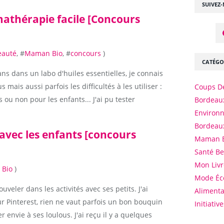
SUIVEZ
mathérapie facile [Concours
eauté
, #
Maman Bio
, #
concours
)
CATÉGO
 ans dans un labo d'huiles essentielles, je connais
us mais aussi parfois les difficultés à les utiliser :
Coups D
 ou non pour les enfants... J'ai pu tester
Bordeaux
Environ
Bordeau
 avec les enfants [concours
Maman 
Santé B
Mon Livr
Bio
)
Mode Éc
veler dans les activités avec ses petits. J'ai
Alimenta
ur Pinterest, rien ne vaut parfois un bon bouquin
Initiativ
envie à ses loulous. J'ai reçu il y a quelques