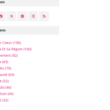
-MOI
RIES
e Coeur
(196)
 Et Sa Région
(160)
nement
(92)
x
(83)
Bio
(70)
eauté
(63)
e
(52)
olo
(46)
tion
(45)
es
(32)