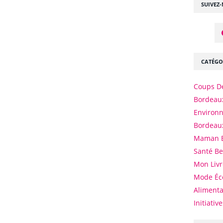
SUIVEZ
CATÉGO
Coups D
Bordeaux
Environ
Bordeau
Maman 
Santé B
Mon Livr
Mode Éc
Alimenta
Initiativ