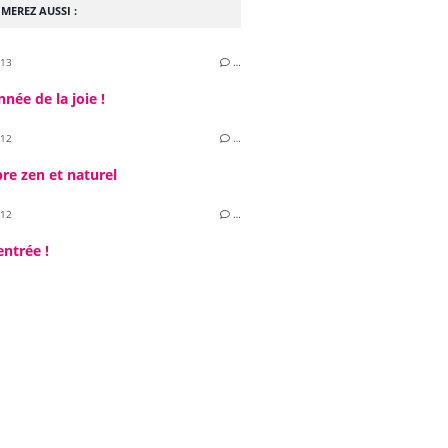
MEREZ AUSSI :
013
…
nnée de la joie !
012
…
e zen et naturel
012
…
entrée !