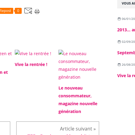
VOUS AI
Repost
0
06/01/2
2013... a
02/09/2
Septembr
Vive la rentrée !
26/08/2
n et
Vive la r
Le nouveau
consommateur,
magazine nouvelle
génération