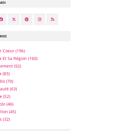
-MOI
RIES
e Coeur
(196)
 Et Sa Région
(160)
nement
(92)
x
(83)
Bio
(70)
eauté
(63)
e
(52)
olo
(46)
tion
(45)
es
(32)